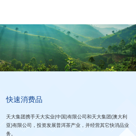
快速消费品
天大集团携手天大实业(中国)有限公司和天大集团(澳大利
快速消费品
亚)有限公司，投资发展普洱茶产业，并经营其它快消品业
云普发
务。