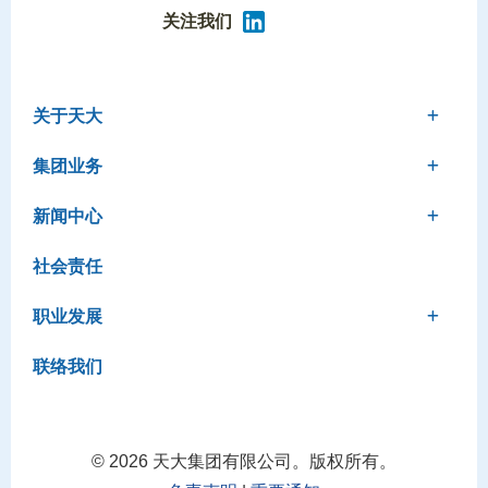
关注我们
关于天大
集团业务
新闻中心
社会责任
职业发展
联络我们
©
2026 天大集团有限公司。版权所有。