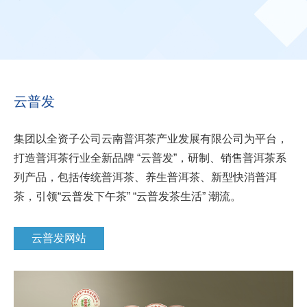
宝谷
蓝谷
医药保健
云普发
彩印包装与创意传媒
房地产开发
集团以全资子公司云南普洱茶产业发展有限公司为平台，
打造普洱茶行业全新品牌 “云普发”，研制、销售普洱茶系
资源与环境
列产品，包括传统普洱茶、养生普洱茶、新型快消普洱
茶，引领“云普发下午茶” “云普发茶生活” 潮流。
金融服务
云普发网站