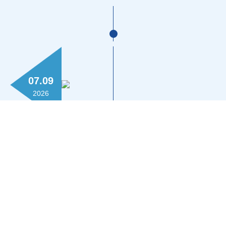
07.09
2026
雲普發亮相深圳春季茶博會 以創新推動高
端古樹普洱茶走進日常
更多