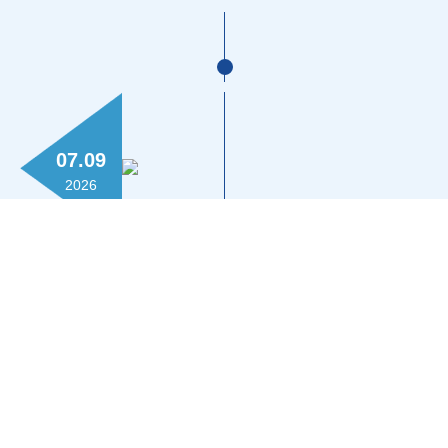
07.09
2026
雲普發亮相深圳春季茶博會 以創新推動高
端古樹普洱茶走進日常
更多